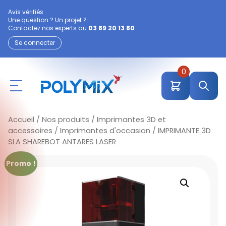
Avis vérifiés
Une question ? Un projet ?
Contactez nos experts au
03 89 20 13 80
Se connecter
0
Accueil
/
Nos produits
/
Imprimantes 3D et
accessoires
/
Imprimantes d'occasion
/ IMPRIMANTE 3D
SLA SHAREBOT ANTARES LASER
Promo !