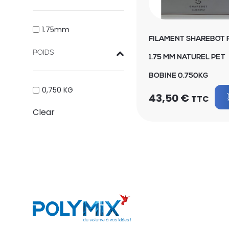
1.75mm
FILAMENT SHAREBOT 
POIDS
1.75 MM NATUREL PET
BOBINE 0.750KG
0,750 KG
43,50
€
TTC
Clear