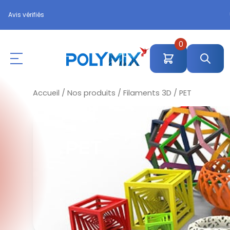
Avis vérifiés
0
Accueil
/
Nos produits
/
Filaments 3D
/ PET
PET