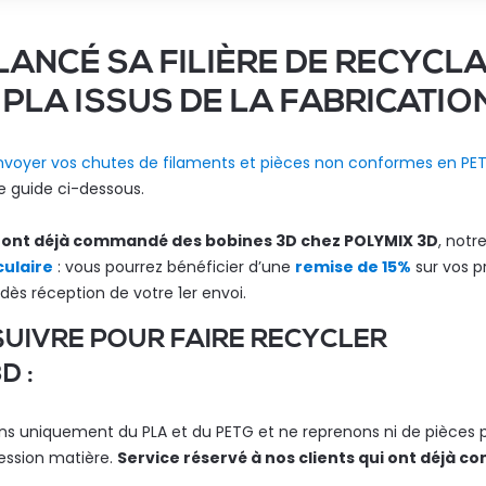
LANCÉ SA FILIÈRE DE RECYCL
 PLA ISSUS DE LA FABRICATION
voyer vos chutes de filaments et pièces non conformes en PET
le guide ci-dessous.
ui ont déjà commandé des bobines 3D chez POLYMIX 3D
, notr
culaire
: vous pourrez bénéficier d’une
remise de 15%
sur vos p
s réception de votre 1er envoi.
UIVRE POUR FAIRE RECYCLER
D :
s uniquement du PLA et du PETG et ne reprenons ni de pièces pe
ession matière.
Service réservé à nos clients qui ont déjà 