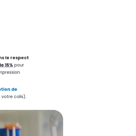
s le respect
de 15%
pour
mpression
tion de
votre colis).