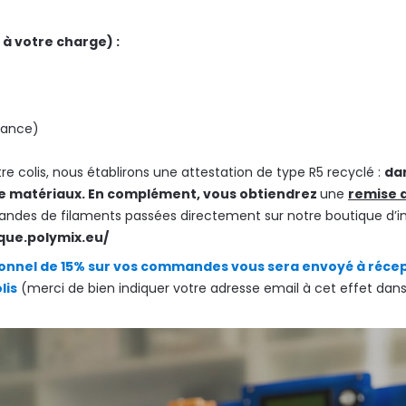
 à votre charge)
:
rance)
re colis, nous établirons une attestation de type R5 recyclé :
dan
e matériaux.
En complément, vous obtiendrez
une
remise 
ndes de filaments passées directement sur notre boutique d’i
ique.polymix.eu/
onnel de 15% sur vos commandes vous sera envoyé à récep
lis
(merci de bien indiquer votre adresse email à cet effet dans 