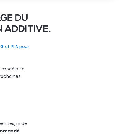
AGE DU
 ADDITIVE.
G et PLA pour
e modèle se
rochaines
intes, ni de
commandé