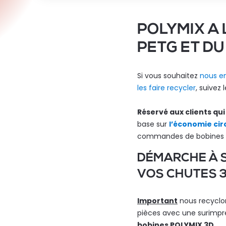
POLYMIX A 
PETG ET DU
Si vous souhaitez
nous en
les faire recycler
, suivez 
Réservé aux clients q
base sur
l’économie cir
commandes de bobines dè
DÉMARCHE À S
VOS CHUTES 3
Important
nous recyclon
pièces avec une surimpr
bobines POLYMIX 3D.