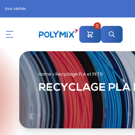
Avis vérifiés
0
Home
»
Recyclage PLA et PETG
RECYCLAGE PLA 