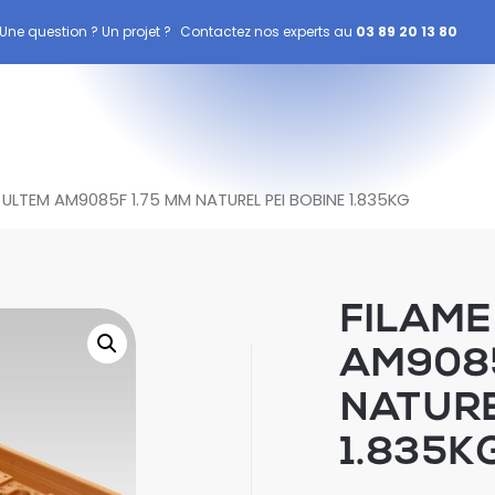
Une question ? Un projet ?
Contactez nos experts au
03 89 20 13 80
 ULTEM AM9085F 1.75 MM NATUREL PEI BOBINE 1.835KG
FILAME
AM9085
NATURE
1.835K