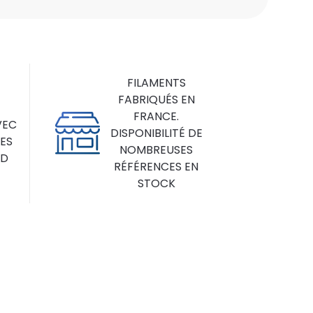
MM
NATUREL
PEI
BOBINE
1.835KG
FILAMENTS
FABRIQUÉS EN
FRANCE.
VEC
DISPONIBILITÉ DE
DES
NOMBREUSES
3D
RÉFÉRENCES EN
STOCK