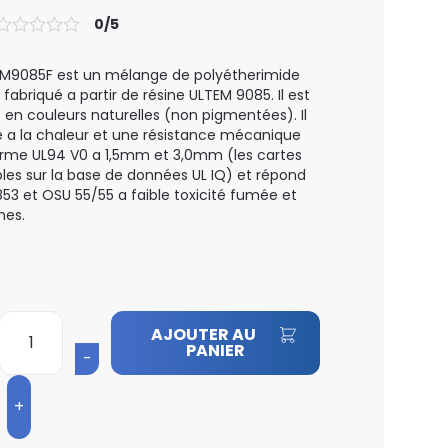
0/5
AM9085F est un mélange de polyétherimide
abriqué a partir de résine ULTEM 9085. Il est
t en couleurs naturelles (non pigmentées). Il
e a la chaleur et une résistance mécanique
forme UL94 V0 a 1,5mm et 3,0mm (les cartes
bles sur la base de données UL IQ) et répond
53 et OSU 55/55 a faible toxicité fumée et
mes.
quantité
AJOUTER AU
de
PANIER
FILAMENT
ULTEM
AM9085F
1.75