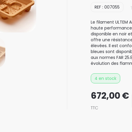
REF : 007055
Le filament ULTEM 
haute performance f
disponible en noir e
offre une résistanc
élevées. Il est con
bleues sont disponi
aux normes FAR 25.8
évolution des flam
4 en stock
672,00
€
TTC