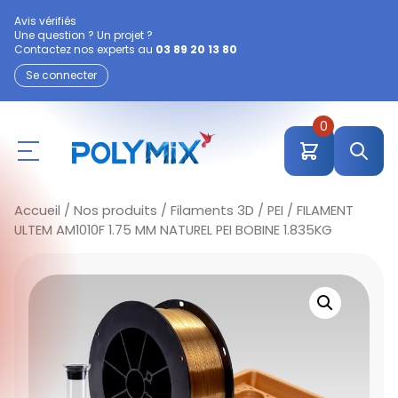
Avis vérifiés
Une question ? Un projet ?
Contactez nos experts au
03 89 20 13 80
Se connecter
0
Accueil
/
Nos produits
/
Filaments 3D
/
PEI
/ FILAMENT
ULTEM AM1010F 1.75 MM NATUREL PEI BOBINE 1.835KG