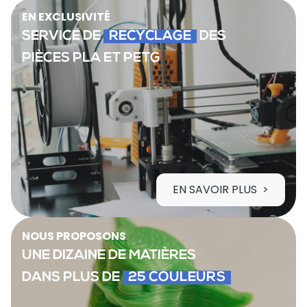
EN EXCLUSIVITÉ
SERVICE DE
RECYCLAGE
DES
PIÈCES PLA ET PETG
EN SAVOIR PLUS
NOUS PROPOSONS
UNE DIZAINE DE MATIÈRES
DANS PLUS DE
25 COULEURS