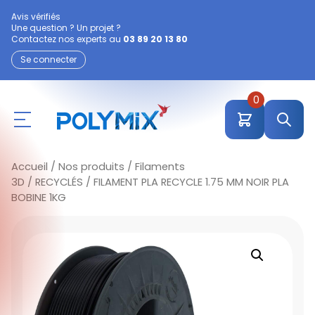
Avis vérifiés
Une question ? Un projet ?
Contactez nos experts au
03 89 20 13 80
Se connecter
0
Accueil
/
Nos produits
/
Filaments
3D
/
RECYCLÉS
/ FILAMENT PLA RECYCLE 1.75 MM NOIR PLA
BOBINE 1KG