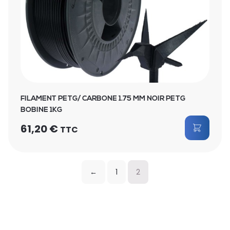
FILAMENT PETG/ CARBONE 1.75 MM NOIR PETG
BOBINE 1KG
61,20
€
TTC
←
1
2