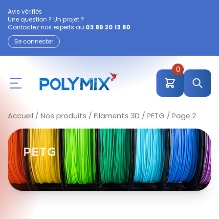
Avis vérifiés
Une question ? Un projet ?
Contactez nos experts au
03 89 20 13 80
Se connecter
0
Accueil
/
Nos produits
/
Filaments 3D
/
PETG
/ Page 2
PETG