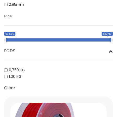
2.85mm
PRIX
€14.00
€53.00
POIDS
0,750 KG
1,00 KG
Clear